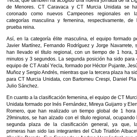
Yecla, que también ha acogido una nueva jornada de la Li
de Menores. CT Caravaca y CT Murcia Unidata se h
coronado como nuevos Campeones regionales en l
categorías masculina y femenina, respectivamente, de 
prueba reina.
Así, en la categoría élite masculina, el equipo formado p
Javier Martínez, Fernando Rodríguez y Jorge Navarrete, 
han llevado el título regional, con un tiempo de 1 hora, 
minutos y 3 segundos. La segunda posición ha sido para 
equipo de CT Arabí Yecla, formado por Héctor Pujante, Jes
Muñoz y Sergio Andrés, mientras que la tercera plaza ha si
para CT Murcia Unidata, con Bartomeu Crespi, Daniel Pla
Julio Sánchez.
En cuanto a la clasificación femenina, el equipo de CT Murc
Unidata formado por Inés Fernández, Mireya Guijarro y Ele
Romero, que han realizado un tiempo global de 1 hora
29minutos, se han alzado con el título regional, ocupando 
segunda plaza de la clasificación general, ya que, l
primeras han sido las integrantes del Club Triatlón Albace