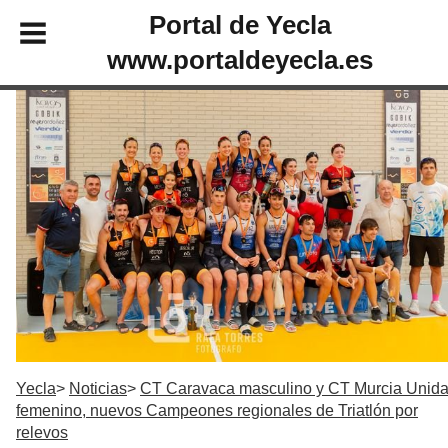
Portal de Yecla
www.portaldeyecla.es
Yecla
Noticias
CT Caravaca masculino y CT Murcia Unida
femenino, nuevos Campeones regionales de Triatlón por
relevos