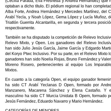
(Cecilia Parada, Eva Fresneda y Andrea Hernández) que 
optaban a dicho título. El pódium regional lo han completa
Alba Forte, Andrea Hernández y Mercedes Martínez, del 
Arabí Yecla, y Noah López, Gema López y Lucía Muñoz, d
Triatlón Guerrita Alcantarilla, en segunda y tercera posició
respectivamente.
También se ha disputado la competición de Relevo Inclusiv
Relevo Mixto, y Open. Los ganadores del Relevo Inclusi
han sido Julio Jesús García, Jaime García y Edgardo Marti
del Koryo Ptwc Inclusivo. Por su parte, en el Relevo Mixto l
ganadores han sido Noelia Rojas, Bruno Fernández y Valer
Moreno Rosero, pertenecientes al equipo Los Imparabl
Mixtos.
En cuanto a la categoría Open, el equipo ganador femeni
ha sido CT Arabí Yeclanas D Open, formado por Andr
Manzanero, Macarena Sánchez y Elena Castaño. Y 
masculino ha sido CT Murcia Unidata B Opern, formado p
Jesús Fernández, Eduardo Navarro y Mario Hernández.
CATEGORÍAS DE MENORES