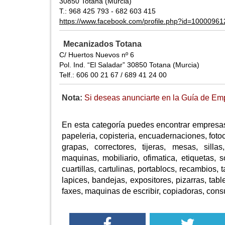
30850 Totana (Murcia)
T.: 968 425 793 - 682 603 415
https://www.facebook.com/profile.php?id=1000096
Mecanizados Totana
C/ Huertos Nuevos nº 6
Pol. Ind. “El Saladar” 30850 Totana (Murcia)
Telf.: 606 00 21 67 / 689 41 24 00
Nota:
Si deseas anunciarte en la Guía de Emp
En esta categoría puedes encontrar empresas 
papeleria, copisteria, encuadernaciones, fotoco
grapas, correctores, tijeras, mesas, silla
maquinas, mobiliario, ofimatica, etiquetas, s
cuartillas, cartulinas, portablocs, recambios, 
lapices, bandejas, expositores, pizarras, tab
faxes, maquinas de escribir, copiadoras, consu