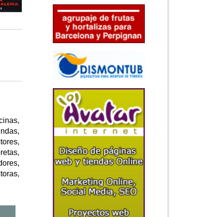
cinas,
undas,
tores,
retas,
dores,
toras,