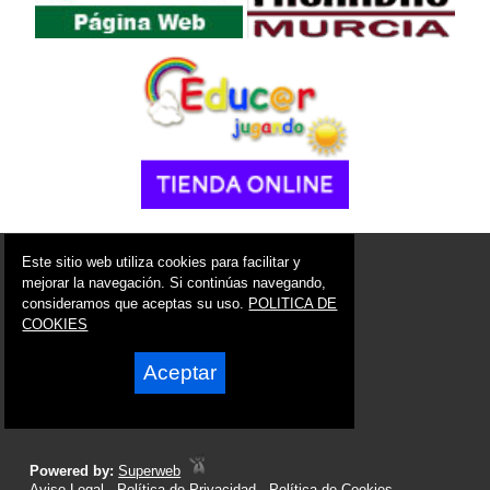
© 2006 - 2026 Portal de Yecla Noticias
Este sitio web utiliza cookies para facilitar y
info@portaldeyecla.es
mejorar la navegación. Si continúas navegando,
consideramos que aceptas su uso.
POLITICA DE
Síguenos en:
COOKIES
Aceptar
Powered by:
Superweb
Aviso Legal
-
Política de Privacidad
-
Política de Cookies